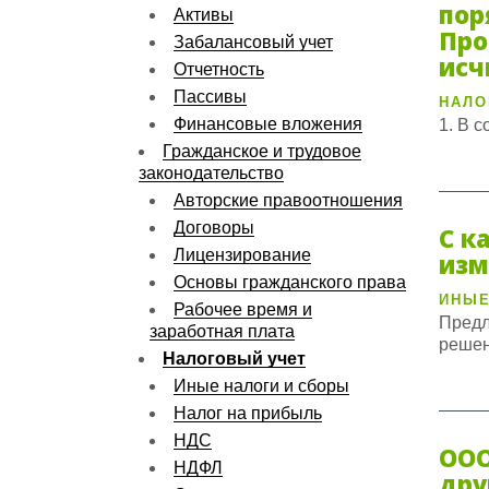
пор
Активы
Про
Забалансовый учет
исч
Отчетность
Пассивы
НАЛО
Финансовые вложения
1. В с
Гражданское и трудовое
законодательство
Авторские правоотношения
Договоры
С к
Лицензирование
изм
Основы гражданского права
ИНЫЕ
Рабочее время и
Предл
заработная плата
решен
Налоговый учет
Иные налоги и сборы
Налог на прибыль
НДС
ООО
НДФЛ
дру