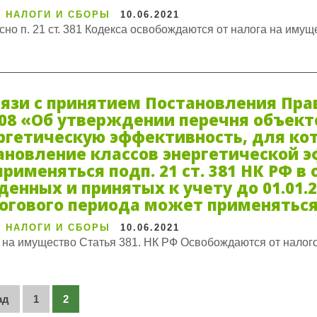
 НАЛОГИ И СБОРЫ
10.06.2021
сно п. 21 ст. 381 Кодекса освобождаются от налога на имущ
вязи с принятием Постановления Прав
08 «Об утверждении перечня объек
ргетическую эффективность, для ко
ановление классов энергетической э
применяться подп. 21 ст. 381 НК РФ 
денных и принятых к учету до 01.01.20
огового периода может применяться по
 НАЛОГИ И СБОРЫ
10.06.2021
 на имущество Статья 381. НК РФ Освобождаются от налого
гинация
ад
1
2