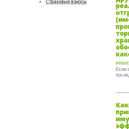
Страховые взносы
реа
отг
(им
про
тор
хра
обо
как
ИНЫЕ
Если 
после
Как
при
иму
эфф