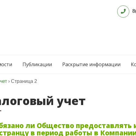
8
мости
Публикации
Раскрытие информации
К
чет
›
Страница 2
алоговый учет
Обязано ли Общество предоставлять
странцу в период работы в Компании