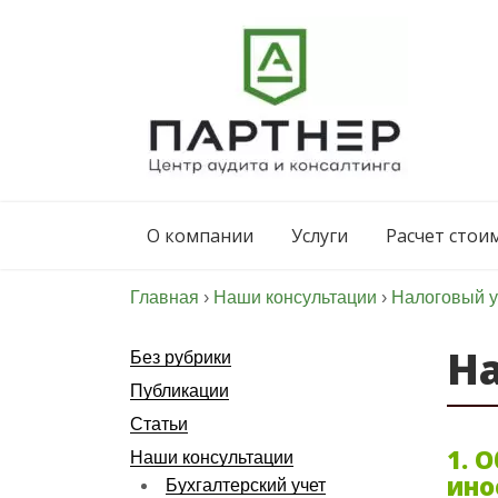
Skip
to
content
Центр Аудита и
консалтинга
О компании
Услуги
Расчет стои
«Партнер»
Главная
›
Наши консультации
›
Налоговый у
Н
Без рубрики
Публикации
Статьи
1. 
Наши консультации
ино
Бухгалтерский учет