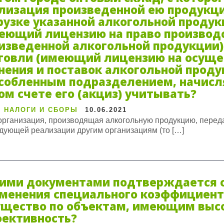
лизация произведенной ею продукц
рузке указанной алкогольной продук
еющий лицензию на право производс
изведенной алкогольной продукции)
говли (имеющий лицензию на осуще
нения и поставок алкогольной прод
собленным подразделением, начисля
ом счете его (акциз) учитывать?
 НАЛОГИ И СБОРЫ
10.06.2021
организация, производящая алкогольную продукцию, переда
дующей реализации другим организациям (то […]
ими документами подтверждается о
менения специального коэффициента
щество по объектам, имеющим высо
ективность?