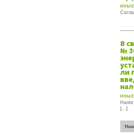
ИНЫЕ
Согла
В с
№ 3
эне
уст
ли 
вве
нал
ИНЫЕ
Налог
[…]
Па
Наз