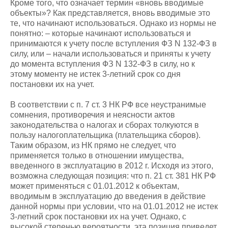
Кроме того, что означает термин «вновь вводимые
объекты»? Как представляется, вновь вводимые это
те, что начинают использоваться. Однако из нормы не
понятно: – которые начинают использоваться и
принимаются к учету после вступления ФЗ N 132-ФЗ в
силу, или – начали использоваться и приняты к учету
до момента вступления ФЗ N 132-ФЗ в силу, но к
этому моменту не истек 3-летний срок со дня
постановки их на учет.
В соответствии с п. 7 ст. 3 НК РФ все неустранимые
сомнения, противоречия и неясности актов
законодательства о налогах и сборах толкуются в
пользу налогоплательщика (плательщика сборов).
Таким образом, из НК прямо не следует, что
применяется только в отношении имущества,
введенного в эксплуатацию в 2012 г. Исходя из этого,
возможна следующая позиция: что п. 21 ст. 381 НК РФ
может применяться с 01.01.2012 к объектам,
вводимым в эксплуатацию до введения в действие
данной нормы при условии, что на 01.01.2012 не истек
3-летний срок постановки их на учет. Однако, с
высокой степенью вероятности, эта позиция приведет