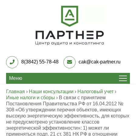
Skip
to
content
Центр Аудита и
консалтинга «Партнер»
8(3842) 55-78-48
cak@cak-partner.ru
Меню
Главная
›
Наши консультации
›
Налоговый учет
›
Иные налоги и сборы
›
В связи с принятием
Постановления Правительства РФ от 16.04.2012 №
308 «Об утверждении перечня объектов, имеющих
высокую энергетическую эффективность, для которых
не предусмотрено установление классов
энергетической эффективности»: 1) может ли
применяться подп. 21 ст. 381 НК РФ в отношении