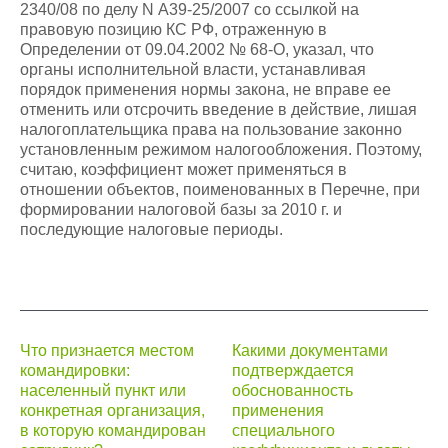
2340/08 по делу N А39-25/2007 со ссылкой на
правовую позицию КС РФ, отраженную в
Определении от 09.04.2002 № 68-О, указал, что
органы исполнительной власти, устанавливая
порядок применения нормы закона, не вправе ее
отменить или отсрочить введение в действие, лишая
налогоплательщика права на пользование законно
установленным режимом налогообложения. Поэтому,
считаю, коэффициент может применяться в
отношении объектов, поименованных в Перечне, при
формировании налоговой базы за 2010 г. и
последующие налоговые периоды.
Навигация
Что признается местом
Какими документами
командировки:
подтверждается
по
населенный пункт или
обоснованность
записям
конкретная организация,
применения
в которую командирован
специального