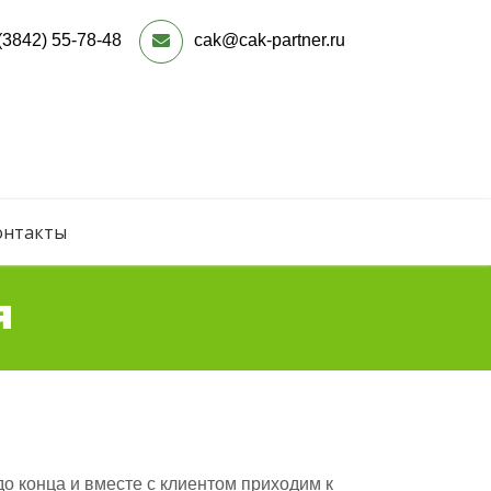
(3842) 55-78-48
cak@cak-partner.ru
онтакты
я
о конца и вместе с клиентом приходим к