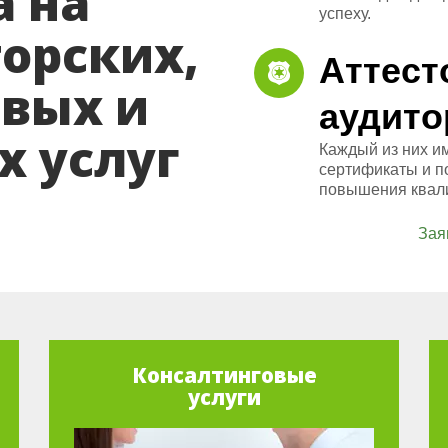
а на
успеху.
орских,
Аттест
вых и
аудит
 услуг
Каждый из них и
сертификаты и п
повышения квал
Зая
Консалтинговые
услуги