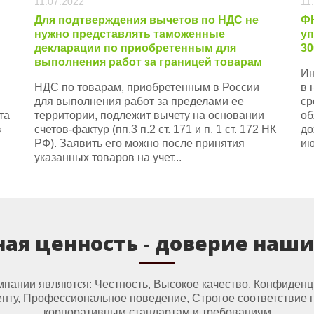
11.07.2022
11
Для подтверждения вычетов по НДС не
ФН
нужно представлять таможенные
уп
декларации по приобретенным для
30
выполнения работ за границей товарам
Ин
НДС по товарам, приобретенным в России
в 
для выполнения работ за пределами ее
ср
та
территории, подлежит вычету на основании
об
в
счетов-фактур (пп.3 п.2 ст. 171 и п. 1 ст. 172 НК
до
РФ). Заявить его можно после принятия
ию
указанных товаров на учет...
ая ценность - доверие наш
ании являются: Честность, Высокое качество, Конфиденци
нту, Профессиональное поведение, Строгое соответствие
корпоративным стандартам и требованиям