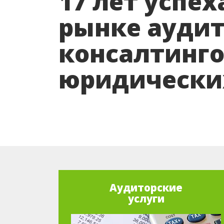
17 лет успех
рынке аудит
консалтинго
юридических
Аудиторские
услуги