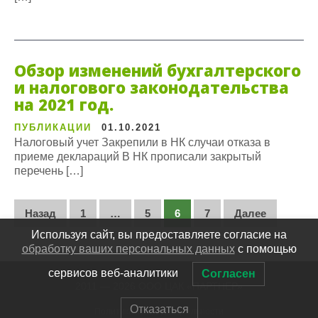
Обзор изменений бухгалтерского
и налогового законодательства
на 2021 год.
ПУБЛИКАЦИИ
01.10.2021
Налоговый учет Закрепили в НК случаи отказа в
приеме деклараций В НК прописали закрытый
перечень […]
Пагинация
Назад
1
…
5
6
7
Далее
записей
Используя сайт, вы предоставляете согласие на
обработку ваших персональных данных
с помощью
сервисов веб-аналитики
Согласен
2011 — 2026 ООО ЦАК «ПАРТНЕР»
Отказаться
Политика конфиденциальности