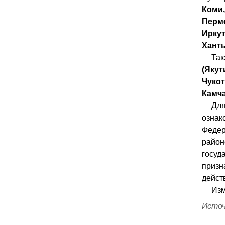
Коми,
Пермс
Ирку
Ханты
Та
(Якут
Чуко
Камча
Дл
озна
Федер
район
госуд
призн
дейст
Изм
Источ