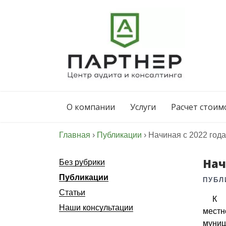
Skip
to
content
Центр Аудита и
консалтинга
О компании
Услуги
Расчет стоим
«Партнер»
Главная
›
Публикации
›
Начиная с 2022 год
Нач
Без рубрики
Публикации
ПУБЛ
Статьи
К 
Наши консультации
мест
муни