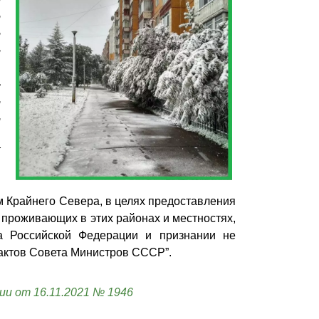
,
,
,
а
,
,
т
й
я
м Крайнего Севера, в целях предоставления
 проживающих в этих районах и местностях,
а Российской Федерации и признании не
актов Совета Министров СССР”.
и от 16.11.2021 № 1946