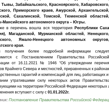
 Тывы, Забайкальского, Красноярского, Хабаровского
кого, Приморского краев, Амурской, Архангельской
тской, Сахалинской, Томской, Тюменской областей
-Мансийского автономного округа – Югры.
кже в перечень вошла
вся территория
Республики Сах
ия), Магаданской, Мурманской областей, Ненецкого
тского, Ямало-Ненецкого автономных округов
тского края.
я получения более подробной информации следуе
комится с
Постановлением Правительства Российско
ации от 16.11.2021 № 1946 “Об утверждении перечн
ов Крайнего Севера и местностей, приравненных к района
арственных гарантий и компенсаций для лиц, работающих и
ании утратившими силу некоторых актов Правительств
вующими на территории Российской Федерации некоторых 
енения вступают с силу с
01.01.2022г.
ник:
Постановление Правительства Российской Федераци