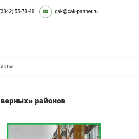
(3842) 55-78-48
cak@cak-partner.ru
такты
северных» районов
м
,
,