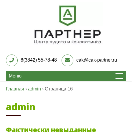
Skip
to
content
Центр Аудита и
консалтинга «Партнер»
8(3842) 55-78-48
cak@cak-partner.ru
Меню
Главная
›
admin
›
Страница 16
admin
Фактически невыданные