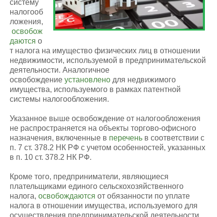
систему
налогооб
ложения,
освобож
даются
о
т налога на имущество физических лиц в отношении
недвижимости, используемой в предпринимательской
деятельности. Аналогичное
освобождение
установлено
для недвижимого
имущества, используемого в рамках патентной
системы налогообложения.
Указанное выше освобождение от налогообложения
не распространяется на объекты торгово-офисного
назначения, включенные в
перечень
в соответствии с
п. 7 ст. 378.2 НК РФ с учетом особенностей, указанных
в п. 10 ст. 378.2 НК РФ.
Кроме того, предприниматели, являющиеся
плательщиками единого сельскохозяйственного
налога,
освобождаются
от обязанности по уплате
налога в отношении имущества, используемого для
осуществления предпринимательской деятельности