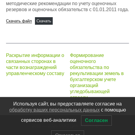
методические рекомендации по учету оценочных
резервов и оценочных обязательств с 01.01.2011 года.
Скачать файл
Скачать
Навигация
Раскрытие информации о
Формирование
связанных сторонах в
оценочного
по
части вознаграждений
обязательства по
записям
управленческому составу
рекультивации земель в
бухгалтерском учете
организаций
угледобывающей
отрасли
Используя сайт, вы предоставляете согласие на
обработку ваших персональных данных
с помощью
сервисов веб-аналитики
Согласен
2011 — 2026 ООО ЦАК «ПАРТНЕР»